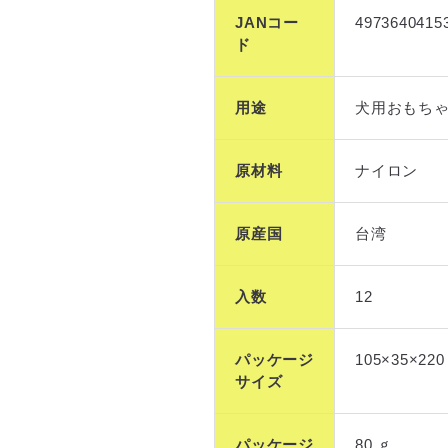
JANコー
4973640415
ド
用途
犬用おもち
原材料
ナイロン
原産国
台湾
入数
12
パッケージ
105×35×220
サイズ
パッケージ
80 ｇ