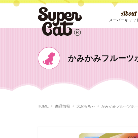
About
スーパーキャッ
Message
Co
ネコ砂・
お手入
シーツ
用品
代表挨拶
会
かみかみフルーツボ
季節商品
・その他
HOME
商品情報
犬おもちゃ
かみかみフルーツボー