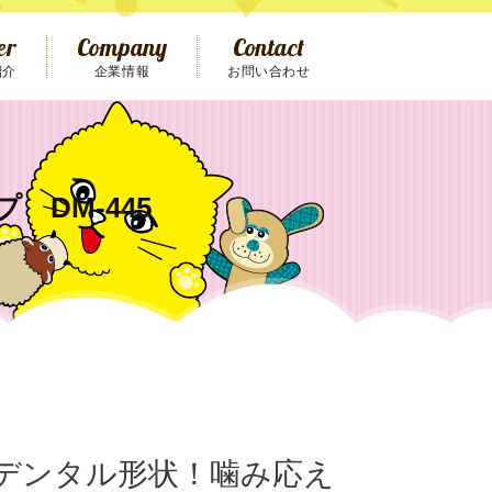
er
Company
Contact
紹介
企業情報
お問い合わせ
cess
Recruit
キャット
猫おもちゃ
ファニチャー
クセス
求人情報
DM-445
デンタル形状！噛み応え