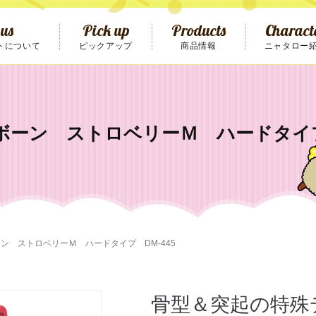
 us
Pick up
Products
Charact
トについて
ピックアップ
商品情報
ニャタロー
mpany
History
Ac
れ
ケア用品
犬おもちゃ
社概要
沿革
ア
ーン ストロベリーＭ ハードタイプ 
ン ストロベリーＭ ハードタイプ DM-445
骨型＆突起の特殊